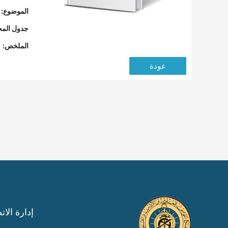
الموضوع:
جدول المح
الملخص:
عودة
إدارة الات