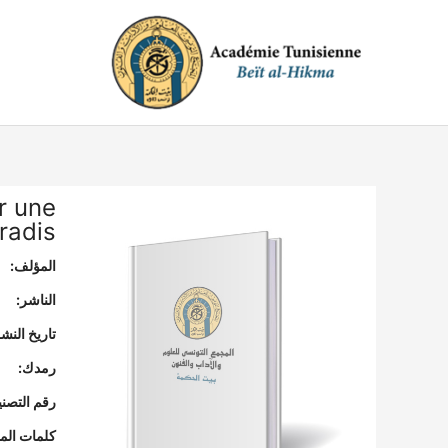
خطي
لى
لمحتوى
r une
radis
المؤلف:
الناشر:
تاريخ النشر
رمدك:
رقم التصن
كلمات المف