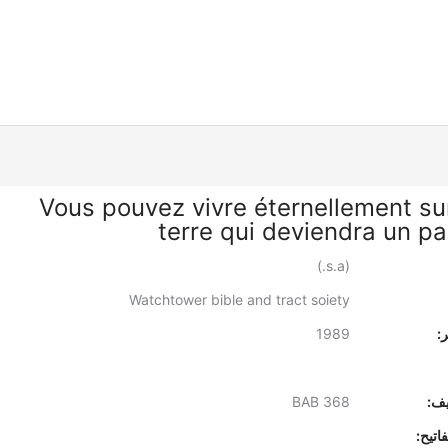
Vous pouvez vivre éternellement su
terre qui deviendra un pa
(s.a.)
Watchtower bible and tract soiety
:
1989
يف:
BAB 368
اتيح: