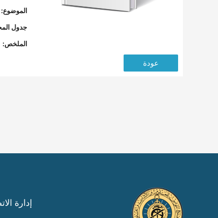
الموضوع:
جدول المح
الملخص:
عودة
إدارة الات