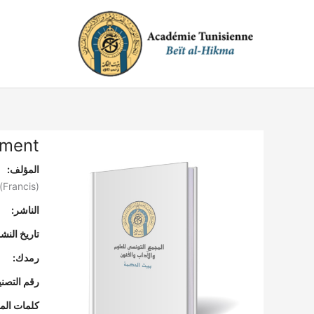
خطي
لى
لمحتوى
ment?
المؤلف:
(Francis)"
الناشر:
تاريخ النشر
رمدك:
رقم التصن
كلمات المف