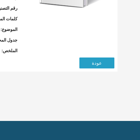
رقم التصن
كلمات المف
الموضوع:
جدول المح
الملخص:
عودة