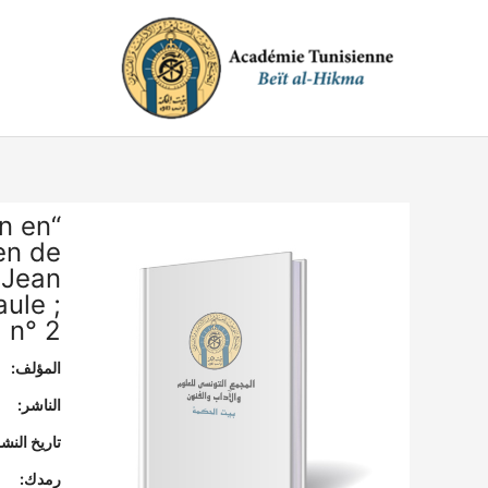
خطي
لى
لمحتوى
en en
en de
 Jean
ule ;
n° 2”
المؤلف:
الناشر:
تاريخ النشر
رمدك: