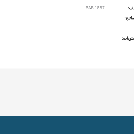
يف:
BAB 1887
اتيح:
تويات: