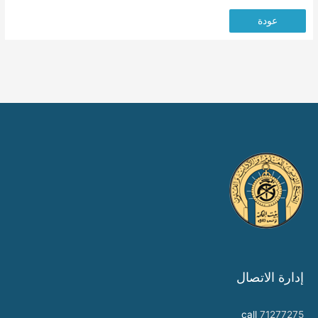
عودة
إدارة الاتصال
call
71277275