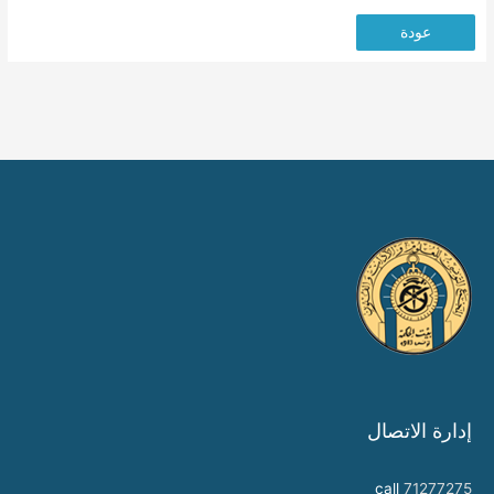
عودة
إدارة الاتصال
call
71277275