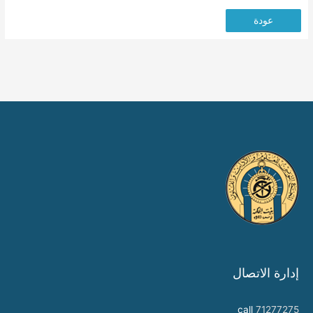
عودة
إدارة الاتصال
call
71277275