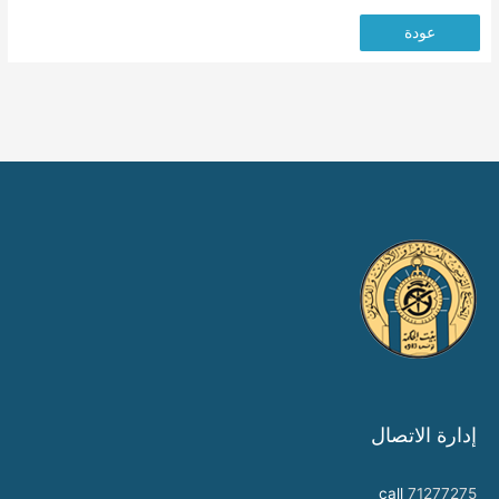
عودة
إدارة الاتصال
call
71277275