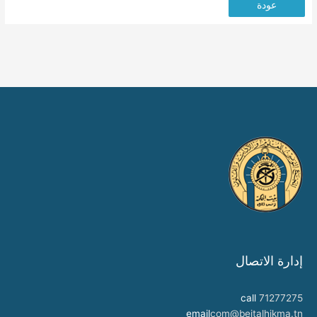
عودة
إدارة الاتصال
call
71277275
email
com@beitalhikma.tn