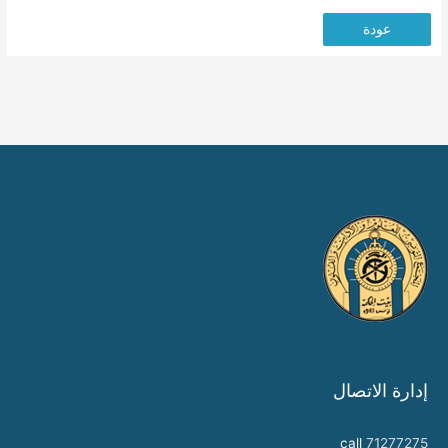
عودة
إدارة الاتصال
call
71277275