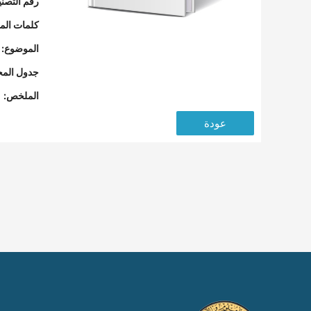
رقم التصن
كلمات المف
الموضوع:
جدول المح
الملخص:
عودة