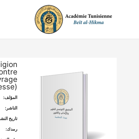
خطي
لى
لمحتوى
ligion
contre
uvrage
esse)
المؤلف:
الناشر:
تاريخ النشر
رمدك: