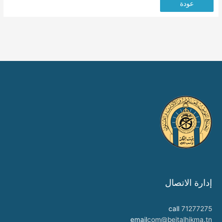
عودة
إدارة الاتصال
call
71277275
email
com@beitalhikma.tn