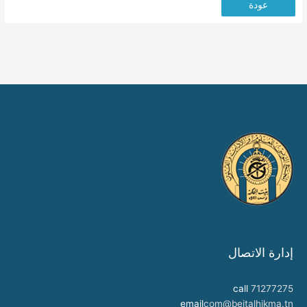
عودة
إدارة الاتصال
call
71277275
email
com@beitalhikma.tn