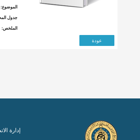
الموضوع:
جدول المح
الملخص:
عودة
إدارة الات