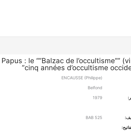
“Papus : le “”Balzac de l’occultisme”” (v
cinq années d’occultisme occiden
ENCAUSSE (Philippe)
Belfond
:
1979
يف:
BAB 525
اتيح: