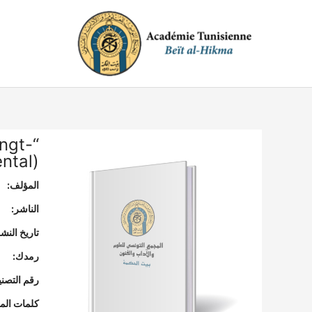
خطي
لى
لمحتوى
ingt-
tal)”
المؤلف:
الناشر:
تاريخ النشر
رمدك:
رقم التصن
كلمات المف