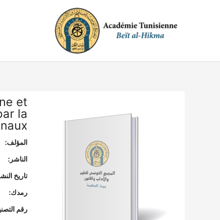
خطي
لى
لمحتوى
ine et
par la
inaux
المؤلف:
الناشر:
تاريخ النشر
رمدك:
رقم التصن