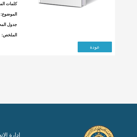
كلمات المف
الموضوع:
جدول المح
الملخص:
عودة
إدارة الات