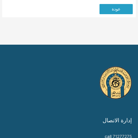
عودة
إدارة الاتصال
call
71277275