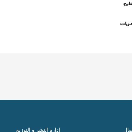
اتيح:
تويات:
صال
إدارة النشر و التوزيع