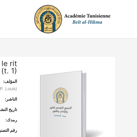
خطي
لى
لمحتوى
le rit
(t. 1)
المؤلف:
(P. Louis)"
الناشر:
تاريخ النشر
رمدك:
رقم التصن