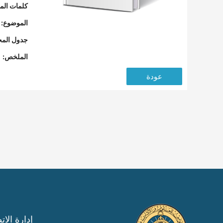
كلمات المف
الموضوع:
جدول المح
الملخص:
عودة
إدارة الات