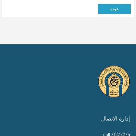
عودة
إدارة الاتصال
call
71277275