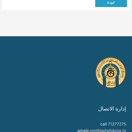
عودة
إدارة الاتصال
call
71277275
email
com@beitalhikma.tn