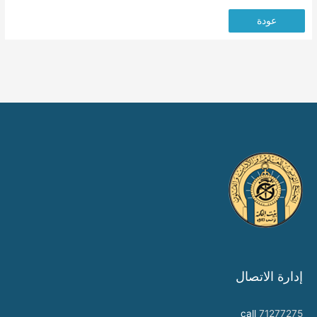
عودة
إدارة الاتصال
call
71277275