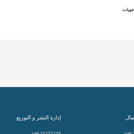
تويات:
صال
إدارة النشر و التوزيع
call
71277275
call