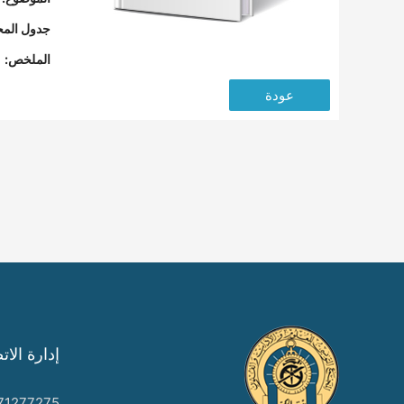
جدول المح
الملخص:
عودة
إدارة الات
71277275