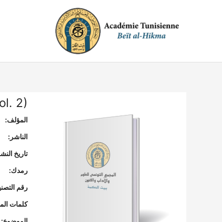
خطي
لى
لمحتوى
ol. 2)
المؤلف:
الناشر:
تاريخ النشر
رمدك:
رقم التصن
كلمات المف
الموضوع: