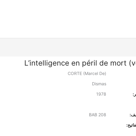
L’intelligence en péril de mort (v
CORTE (Marcel De)
Dismas
:
1978
يف:
BAB 208
اتيح: