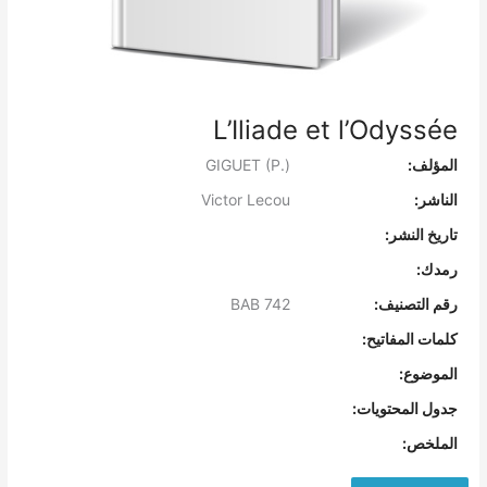
L’Iliade et l’Odyssée
المؤلف:
GIGUET (P.)
الناشر:
Victor Lecou
تاريخ النشر:
رمدك:
رقم التصنيف:
BAB 742
كلمات المفاتيح:
الموضوع:
جدول المحتويات:
الملخص: