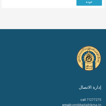
عودة
إدارة الاتصال
call
71277275
email
com@beitalhikma.tn