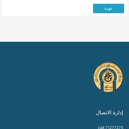
عودة
إدارة الاتصال
call
71277275