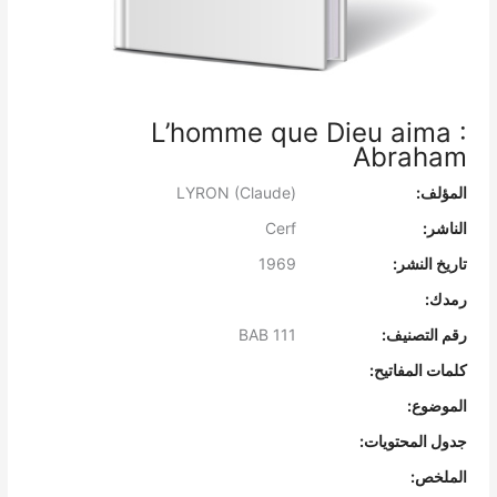
L’homme que Dieu aima :
Abraham
المؤلف:
LYRON (Claude)
الناشر:
Cerf
تاريخ النشر:
1969
رمدك:
رقم التصنيف:
BAB 111
كلمات المفاتيح:
الموضوع:
جدول المحتويات:
الملخص: