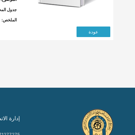
جدول المح
الملخص:
عودة
إدارة الات
71277275