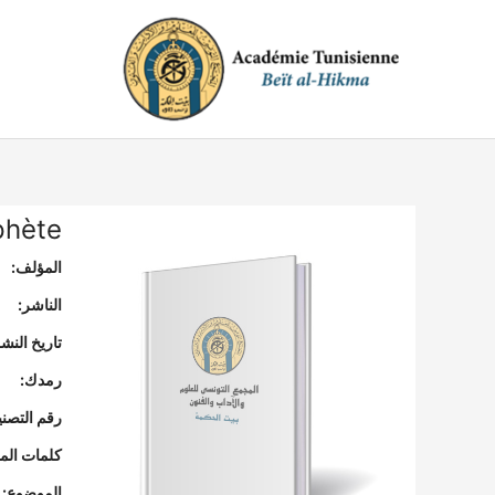
خطي
لى
لمحتوى
phète
المؤلف:
الناشر:
تاريخ النشر
رمدك:
رقم التصن
كلمات المف
الموضوع: