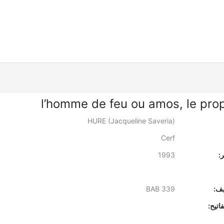
l’homme de feu ou amos, le pro
HURE (Jacqueline Saveria)
Cerf
:
1993
يف:
BAB 339
اتيح: