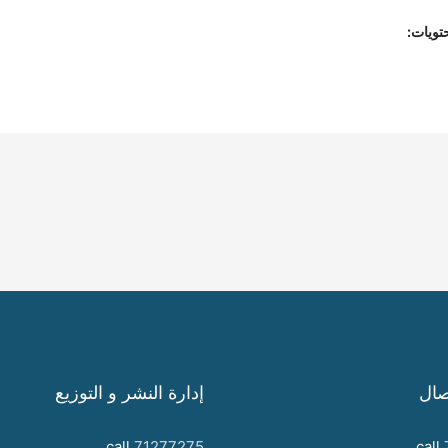
تويات:
صال
إدارة النشر و التوزيع
call
71277275
call