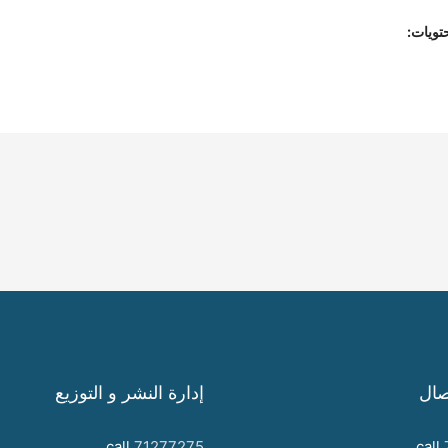
تويات:
صال
إدارة النشر و التوزيع
call
71277275
call