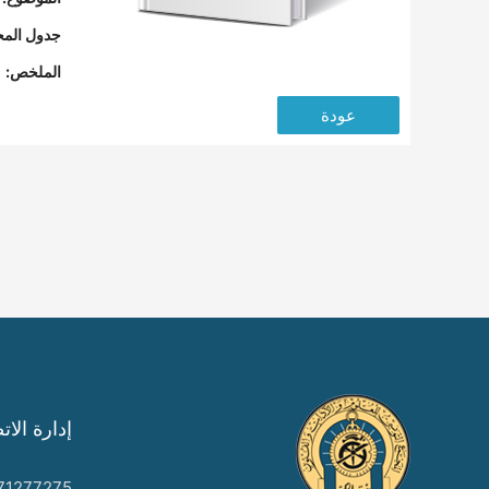
جدول المح
الملخص:
عودة
إدارة الات
71277275