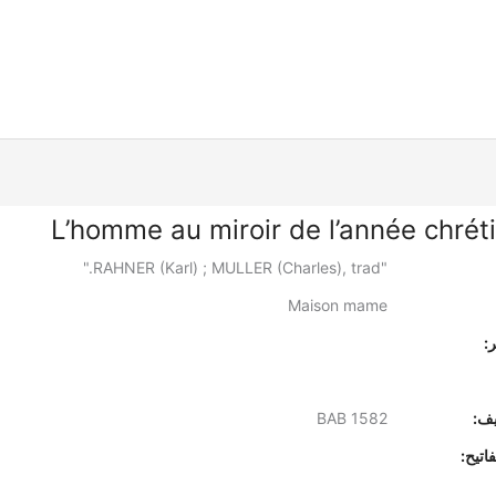
L’homme au miroir de l’année chrét
"RAHNER (Karl) ; MULLER (Charles), trad."
Maison mame
:
يف:
BAB 1582
اتيح: