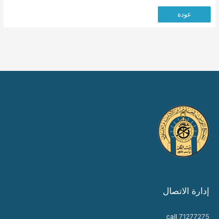
عودة
إدارة الاتصال
call
71277275