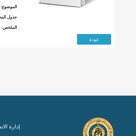
الموضوع:
جدول المح
الملخص:
عودة
إدارة الات