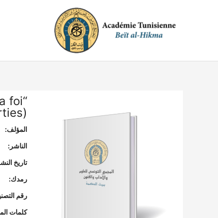
خطي
لى
لمحتوى
a foi
ties)”
المؤلف:
الناشر:
تاريخ النشر
رمدك:
رقم التصن
كلمات المف