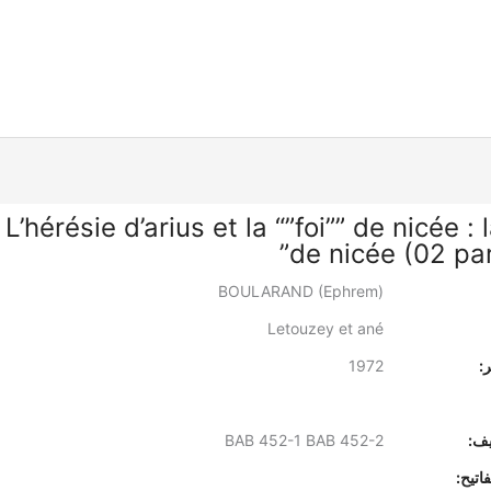
“L’hérésie d’arius et la “”foi”” de nicée : l
de nicée (02 par
BOULARAND (Ephrem)
Letouzey et ané
:
1972
يف:
BAB 452-1 BAB 452-2
اتيح: