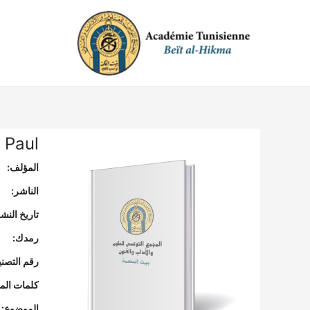
خطي
لى
لمحتوى
 Paul
المؤلف:
الناشر:
تاريخ النشر
رمدك:
رقم التصن
كلمات المف
الموضوع: