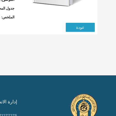
جدول المح
الملخص:
عودة
إدارة الات
71277275