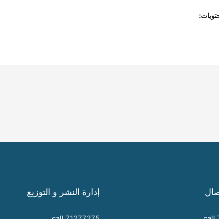
تويات:
صال
إدارة النشر و التوزيع
call
71277275
call