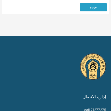
عودة
إدارة الاتصال
call
71277275