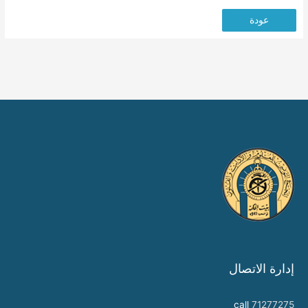
عودة
إدارة الاتصال
call
71277275