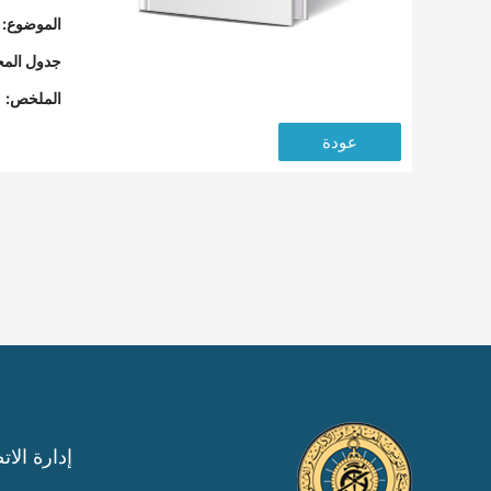
الموضوع:
جدول المح
الملخص:
عودة
إدارة الات