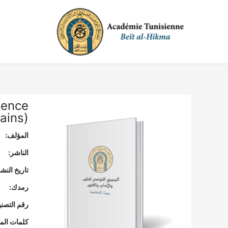
خطي
لى
لمحتوى
dence
ains)
المؤلف:
الناشر:
تاريخ النشر
رمدك:
رقم التصن
كلمات المف