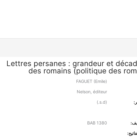
Lettres persanes : grandeur et déca
des romains (politique des rom
FAGUET (Emile)
Nelson, éditeur
:
(s.d.)
يف:
BAB 1380
اتيح: