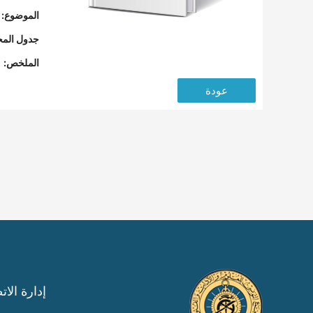
الموضوع:
جدول المح
الملخص:
عودة
إدارة الات