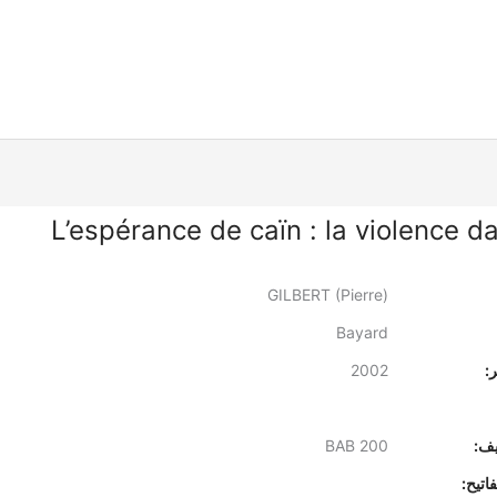
L’espérance de caïn : la violence d
GILBERT (Pierre)
Bayard
:
2002
يف:
BAB 200
اتيح: