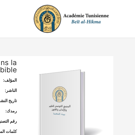
خطي
لى
لمحتوى
ans la
bible
المؤلف:
الناشر:
تاريخ النشر
رمدك:
رقم التصن
كلمات المف