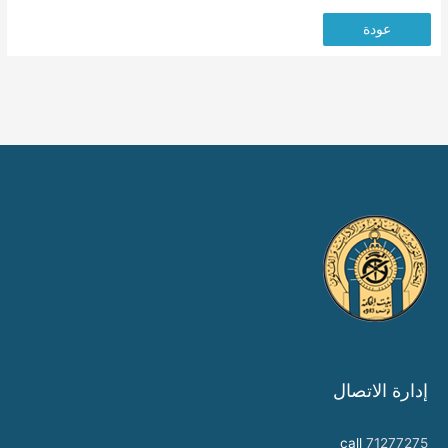
عودة
إدارة الاتصال
call
71277275