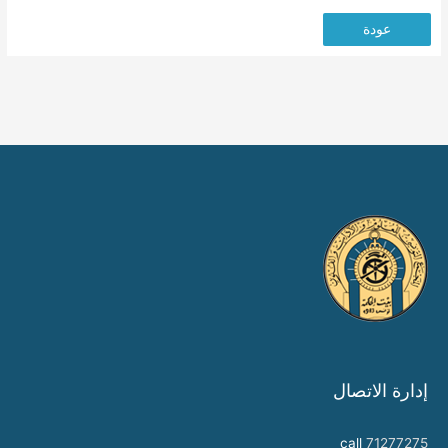
عودة
إدارة الاتصال
call
71277275