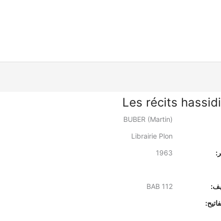
Les récits hassid
BUBER (Martin)
Librairie Plon
:
1963
يف:
BAB 112
اتيح: