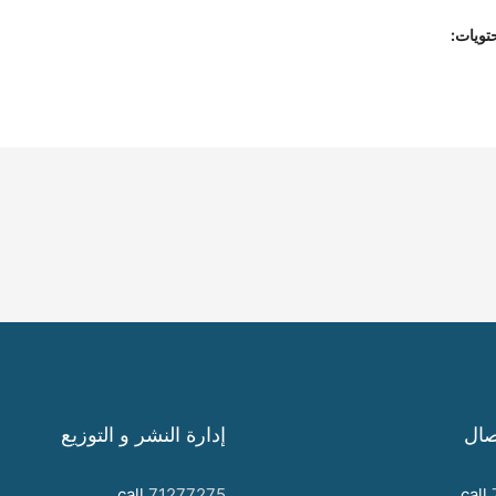
تويات:
صال
إدارة النشر و التوزيع
call
71277275
call