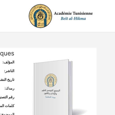
خطي
لى
لمحتوى
iques
المؤلف:
الناشر:
تاريخ النشر
رمدك:
رقم التصن
كلمات المف
الموضوع: