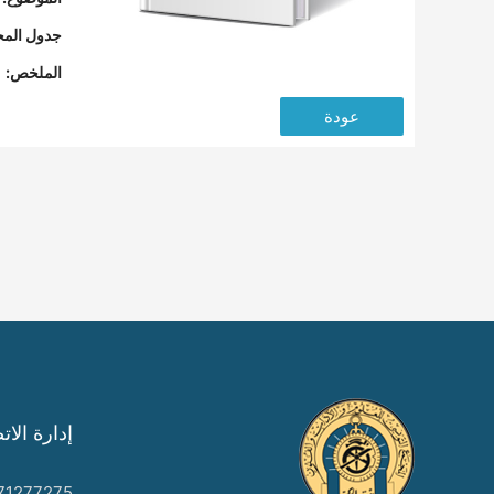
جدول المح
الملخص:
عودة
إدارة الات
71277275