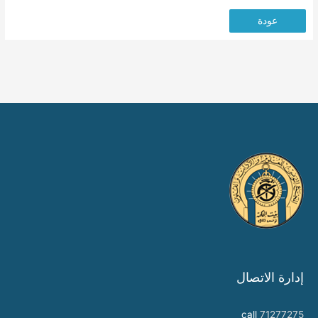
عودة
إدارة الاتصال
call
71277275