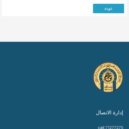
عودة
إدارة الاتصال
call
71277275