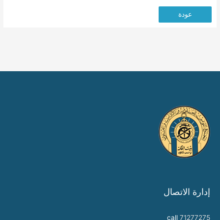
عودة
إدارة الاتصال
call
71277275