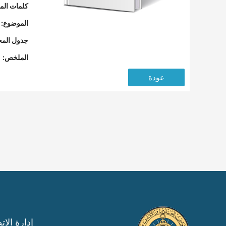
كلمات المف
الموضوع:
جدول المح
الملخص:
عودة
إدارة الات