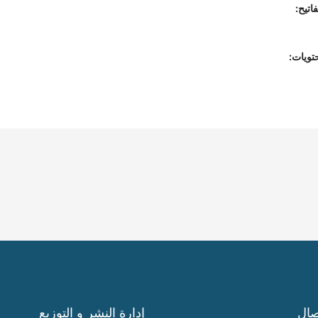
اتيح:
تويات:
صال
إدارة النشر و التوزيع