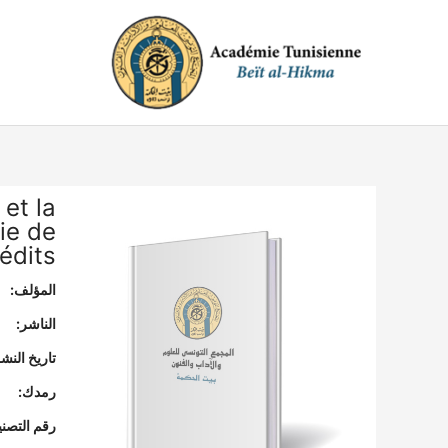
خطي
لى
لمحتوى
 et la
ie de
édits
المؤلف:
الناشر:
تاريخ النشر
رمدك:
رقم التصن