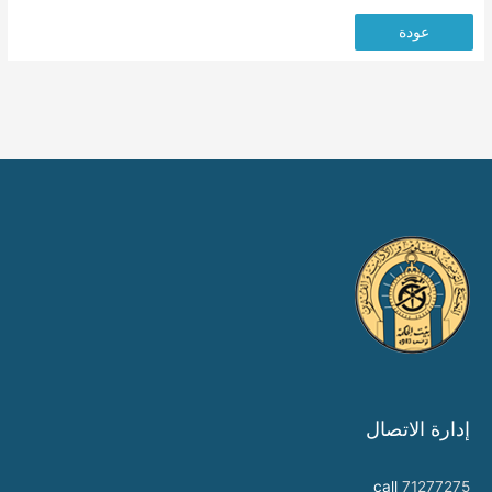
عودة
إدارة الاتصال
call
71277275