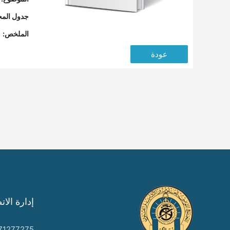
جدول المح
الملخص:
عودة
إدارة الات
71277275