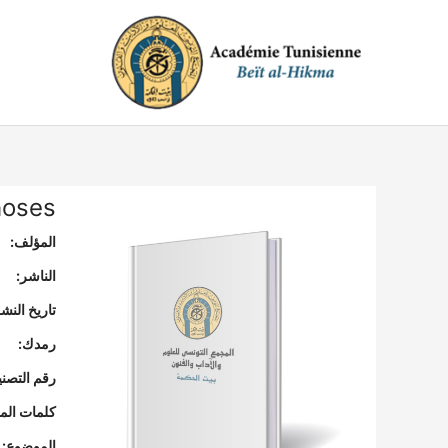
خطي
لى
لمحتوى
hoses
المؤلف:
الناشر:
تاريخ النشر
رمدك:
رقم التصن
كلمات المف
الموضوع: