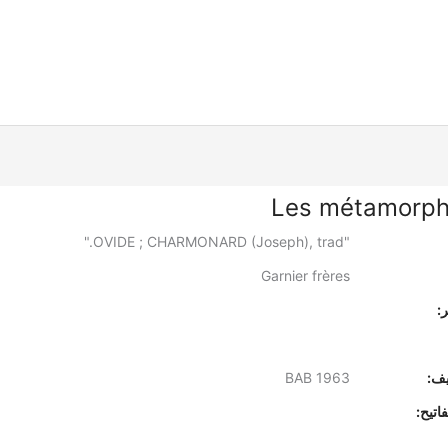
Les métamorp
"OVIDE ; CHARMONARD (Joseph), trad."
Garnier frères
:
يف:
BAB 1963
اتيح: