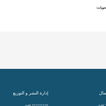
تويات:
صال
إدارة النشر و التوزيع
call
71277275
call