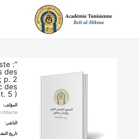
خطي
لى
لمحتوى
ste :
ns des
; p. 2
c des
. 5 )”
المؤلف:
rchitecte"
الناشر:
تاريخ النشر