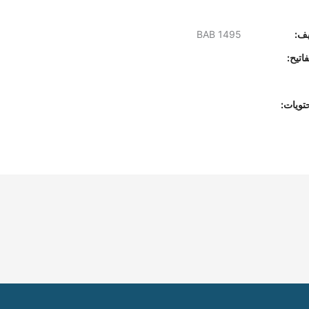
يف:
BAB 1495
اتيح:
تويات: