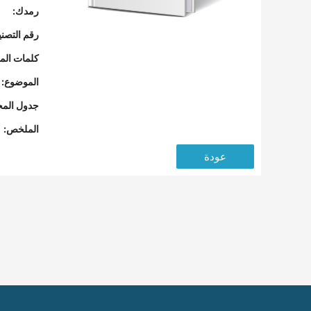
رمدك:
رقم التصن
كلمات المف
الموضوع:
جدول المح
الملخص:
عودة