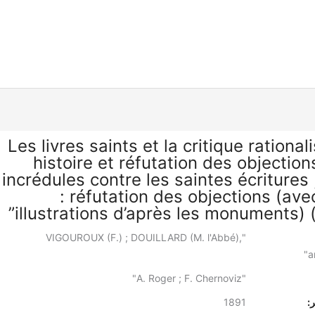
“Les livres saints et la critique rationali
histoire et réfutation des objectio
incrédules contre les saintes écritures 
: réfutation des objections (ave
illustrations d’après les monuments) (t
"VIGOUROUX (F.) ; DOUILLARD (M. l'Abbé),
a
"A. Roger ; F. Chernoviz"
:
1891