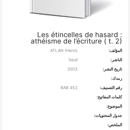
Les étincelles de hasard :
athéisme de l’écriture ( t. 2)
المؤلف:
ATLAN (Henri)
الناشر:
Seuil
تاريخ النشر:
2003
رمدك:
رقم التصنيف:
BAB 453
كلمات المفاتيح:
الموضوع:
جدول المحتويات:
الملخص: