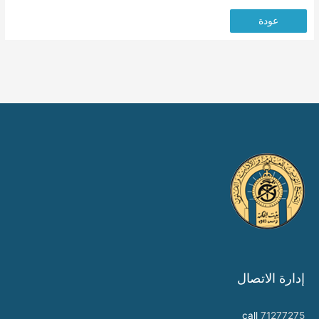
عودة
إدارة الاتصال
call
71277275