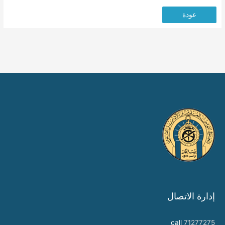
عودة
إدارة الاتصال
call
71277275