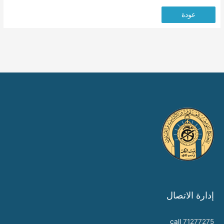
عودة
إدارة الاتصال
call
71277275