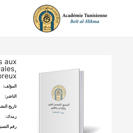
خطي
لى
لمحتوى
es aux
rales,
breux
المؤلف:
الناشر:
تاريخ النشر
رمدك:
رقم التصن