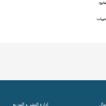
اتيح:
تويات:
صال
إدارة النشر و التوزيع