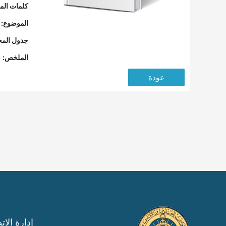
كلمات المف
الموضوع:
جدول المح
الملخص:
عودة
إدارة الات