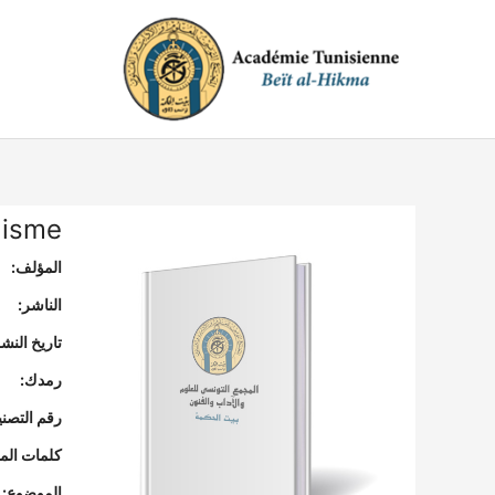
خطي
لى
لمحتوى
alisme
المؤلف:
الناشر:
تاريخ النشر
رمدك:
رقم التصن
كلمات المف
الموضوع: