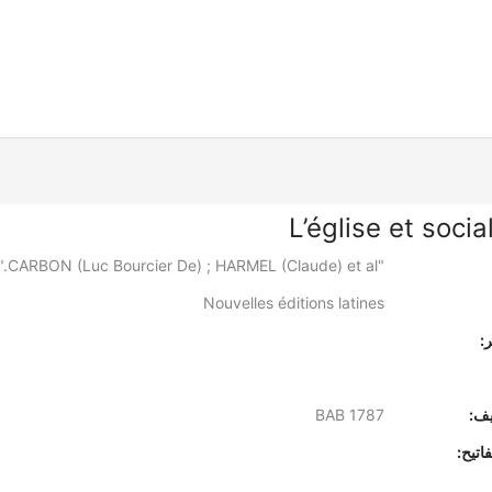
L’église et soci
"CARBON (Luc Bourcier De) ; HARMEL (Claude) et al."
Nouvelles éditions latines
:
يف:
BAB 1787
اتيح: