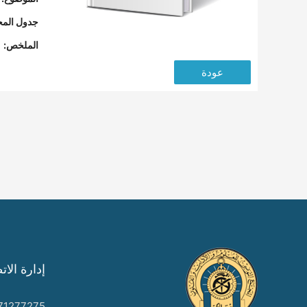
جدول المح
الملخص:
عودة
إدارة الات
71277275