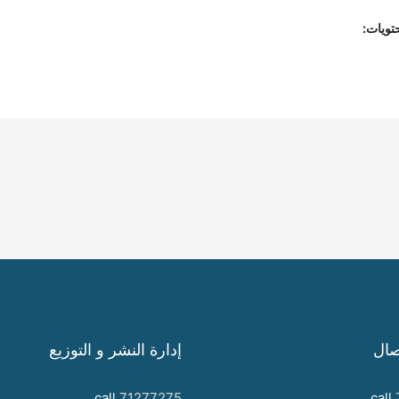
تويات:
صال
إدارة النشر و التوزيع
call
71277275
call