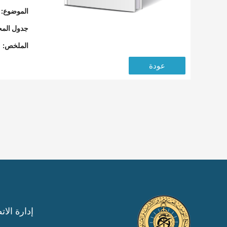
الموضوع:
جدول المح
الملخص:
عودة
إدارة الات