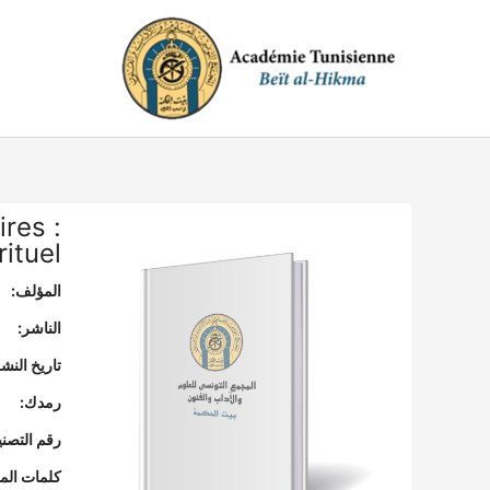
خطي
لى
لمحتوى
res :
rituel
المؤلف:
الناشر:
تاريخ النشر
رمدك:
رقم التصن
كلمات المف