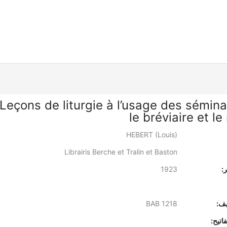
Leçons de liturgie à l’usage des séminai
le bréviaire et le 
HEBERT (Louis)
Librairis Berche et Tralin et Baston
:
1923
يف:
BAB 1218
اتيح: