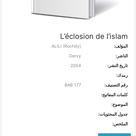
L’éclosion de l’islam
المؤلف:
ALILI (Rochdy)
الناشر:
Dervy
تاريخ النشر:
2004
رمدك:
رقم التصنيف:
BAB 177
كلمات المفاتيح:
الموضوع:
جدول المحتويات:
الملخص: