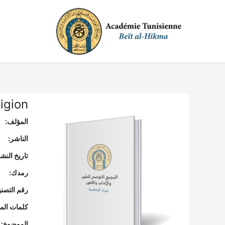
خطي
لى
لمحتوى
igion
المؤلف:
الناشر:
تاريخ النشر
رمدك:
رقم التصن
كلمات المف
الموضوع: