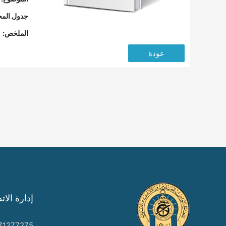
جدول المح
الملخص:
عودة
إدارة الات
71277275