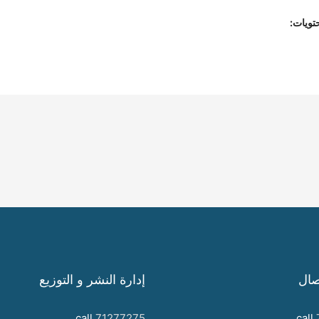
تويات:
صال
إدارة النشر و التوزيع
call
71277275
call