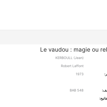
Le vaudou : magie ou rel
KERBOULL (Jean)
Robert Laffont
:
1973
يف:
BAB 548
اتيح: