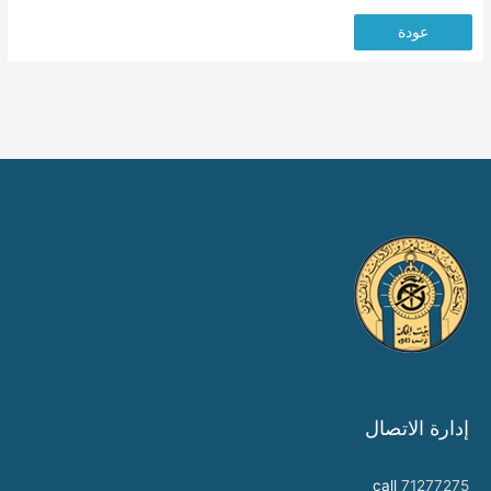
عودة
إدارة الاتصال
call
71277275